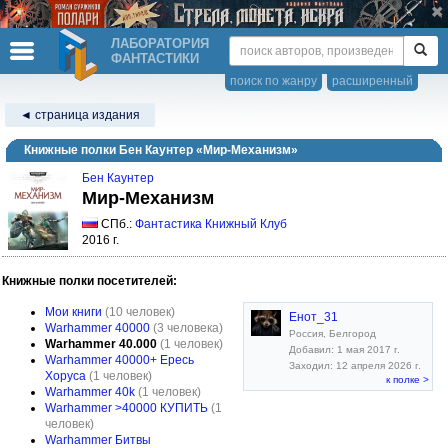
ЛАБОРАТОРИЯ
ФАНТАСТИКИ
поиск по жанру
расширенный
◄ страница издания
Книжные полки Бен Каунтер «Мир-Механизм»
Бен Каунтер
Мир-Механизм
СПб.:
Фантастика Книжный Клуб
2016 г.
Книжные полки посетителей:
Мои книги
(10 человек)
Енот_31
Warhammer 40000
(3 человека)
Россия, Белгород
Warhammer 40.000
(1 человек)
Добавил: 1 мая 2017 г.
Warhammer 40000+ Ересь
Заходил: 12 апреля 2026 г.
Хоруса
(1 человек)
к полке >
Warhammer 40k
(1 человек)
Warhammer >40000 КУПИТЬ
(1
человек)
Warhammer Битвы