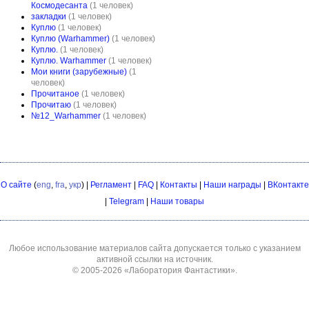
Космодесанта
(1 человек)
закладки
(1 человек)
Куплю
(1 человек)
Куплю (Warhammer)
(1 человек)
Куплю.
(1 человек)
Куплю. Warhammer
(1 человек)
Мои книги (зарубежные)
(1
человек)
Прочитаное
(1 человек)
Прочитаю
(1 человек)
№12_Warhammer
(1 человек)
О сайте
(
eng
,
fra
,
укр
) |
Регламент
|
FAQ
|
Контакты
|
Наши награды
|
ВКонтакте
|
Telegram
|
Наши товары
Любое использование материалов сайта допускается только с указанием
активной ссылки на источник.
© 2005-2026
«Лаборатория Фантастики»
.