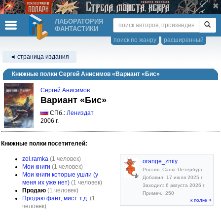
ЛАБОРАТОРИЯ
ФАНТАСТИКИ
поиск по жанру
расширенный
◄ страница издания
Книжные полки Сергей Анисимов «Вариант «Бис»
Сергей Анисимов
Вариант «Бис»
СПб.:
Лениздат
2006 г.
Книжные полки посетителей:
zel.ramka
(1 человек)
orange_zmiy
Мои книги
(1 человек)
Россия, Санкт-Петербург
Мои книги которые ушли (у
Добавил: 17 июля 2025 г.
меня их уже нет)
(1 человек)
Заходил: 6 августа 2026 г.
Продаю
(1 человек)
Примеч.: 250
Продаю фант, мист. т.д.
(1
к полке >
человек)