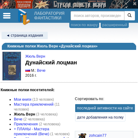
ЛАБОРАТОРИЯ
ФАНТАСТИКИ
поиск по жанру
расширенный
◄ страница издания
Книжные полки Жюль Верн «Дунайский лоцман»
Жюль Верн
Дунайский лоцман
М.:
Вече
2016 г.
Книжные полки посетителей:
Сортировать по:
Мои книги
(13 человек)
Мастера приключений
(11
последней активности на сайте
человек)
Жюль Верн
(3 человека)
дате добавления на полку
Вече
(2 человека)
Приключения
(2 человека)
+ ПЛАНЫ - Мастера
приключений (Вече)
(1 человек)
zohcain77