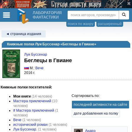
ЛАБОРАТОРИЯ
ФАНТАСТИКИ
поиск по жанру
расширенный
◄ страница издания
Книжные полки Луи Буссенар «Беглецы в Гвиане»
Луи Буссенар
Беглецы в Гвиане
М.:
Вече
2016 г.
Книжные полки посетителей:
Сортировать по:
Мои книги
(14 человек)
Мастера приключений
(10
последней активности на сайте
человек)
# Мастера приключений
(1
дате добавления на полку
человек)
Вече
(1 человек)
исторический роман
(1 человек)
Луи Буссенар.
(1 человек)
Андрэ