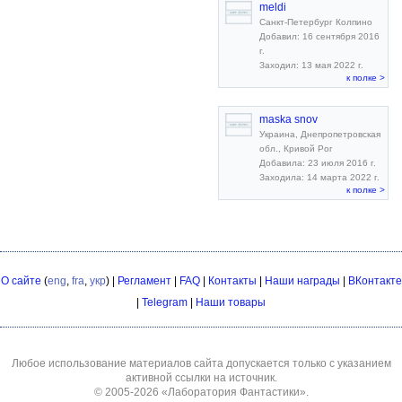
meldi
Санкт-Петербург Колпино
Добавил: 16 сентября 2016
г.
Заходил: 13 мая 2022 г.
к полке >
maska snov
Украина, Днепропетровская
обл., Кривой Рог
Добавила: 23 июля 2016 г.
Заходила: 14 марта 2022 г.
к полке >
О сайте
(
eng
,
fra
,
укр
) |
Регламент
|
FAQ
|
Контакты
|
Наши награды
|
ВКонтакте
|
Telegram
|
Наши товары
Любое использование материалов сайта допускается только с указанием
активной ссылки на источник.
© 2005-2026
«Лаборатория Фантастики»
.