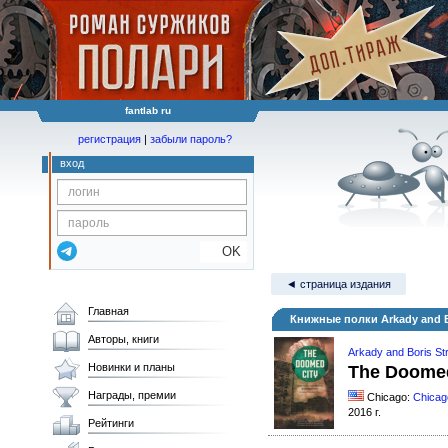
fantlab ru
регистрация
|
забыли пароль?
вход
OK
◄ страница издания
Главная
Книжные полки Arkady and B
Авторы, книги
Arkady and Boris St
Новинки и планы
The Doomed
Награды, премии
Chicago:
Chicag
2016 г.
Рейтинги