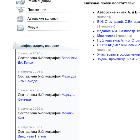
Рекомендации
Книжные полки посетителей:
Посетители
Авторские книги А. и Б.
человек)
Авторские колонки
Б.Н. Стругацкий; С.Витицк
(1 человек)
Форум
Издания АБС на иностр. я
Мои книги
(1 человек)
Публицистика А. и Б. Стру
СТРУГАЦКИЕ: они, сами, с 
информация, новости
человек)
6 августа 2026 г.
Участвовал в оформлении
Составлена библиография
Вероники
Худож. произведения АБС
Дж. Генри
5 августа 2026 г.
Составлена библиография
Махмуда
Эль-Сайеда
4 августа 2026 г.
Составлена библиография
Маркуса
Кливера
3 августа 2026 г.
Составлена библиография
Моники
Ким
2 августа 2026 г.
Составлена библиография
Вайшнави Патель