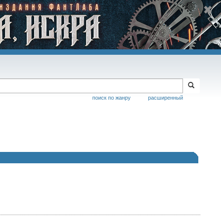
поиск по жанру
расширенный