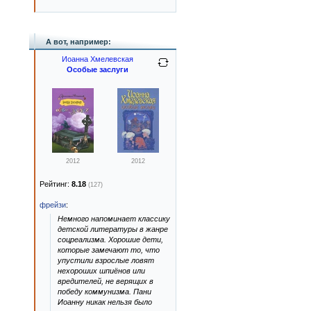
А вот, например:
Иоанна Хмелевская
Особые заслуги
2012
2012
Рейтинг:
8.18
(127)
фрейзи
:
Немного напоминает классику
детской литературы в жанре
соцреализма. Хорошие дети,
которые замечают то, что
упустили взрослые ловят
нехороших шпиёнов или
вредителей, не верящих в
победу коммунизма. Пани
Иоанну никак нельзя было