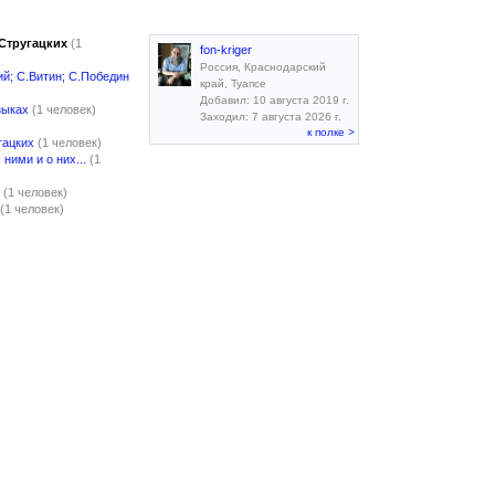
 Стругацких
(1
fon-kriger
Россия, Краснодарский
ий; С.Витин; С.Победин
край, Туапсе
Добавил: 10 августа 2019 г.
зыках
(1 человек)
Заходил: 7 августа 2026 г.
к полке >
гацких
(1 человек)
ними и о них...
(1
(1 человек)
(1 человек)