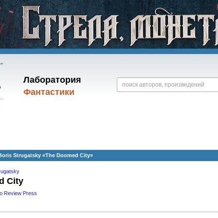
Лаборатория
Фантастики
oris Strugatsky «The Doomed City»
rugatsky
 City
o Review Press