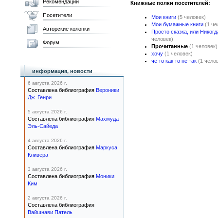
Рекомендации
Книжные полки посетителей:
Посетители
Мои книги
(5 человек)
Мои бумажные книги
(1 че
Авторские колонки
Просто сказка, или Никогд
человек)
Форум
Прочитанные
(1 человек)
хочу
(1 человек)
че то как то не так
(1 чело
информация, новости
6 августа 2026 г.
Составлена библиография
Вероники
Дж. Генри
5 августа 2026 г.
Составлена библиография
Махмуда
Эль-Сайеда
4 августа 2026 г.
Составлена библиография
Маркуса
Кливера
3 августа 2026 г.
Составлена библиография
Моники
Ким
2 августа 2026 г.
Составлена библиография
Вайшнави Патель