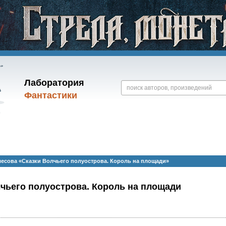
Лаборатория
Фантастики
есова «Сказки Волчьего полуострова. Король на площади»
чьего полуострова. Король на площади