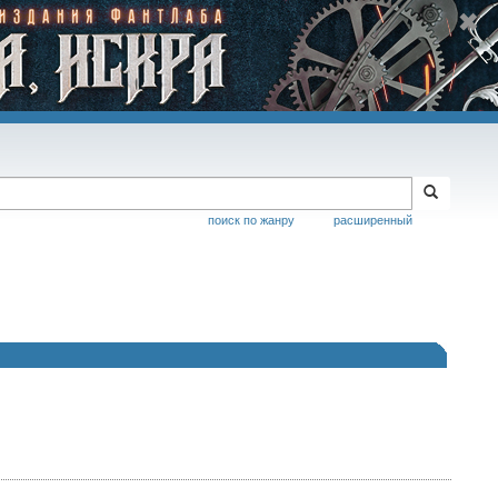
поиск по жанру
расширенный