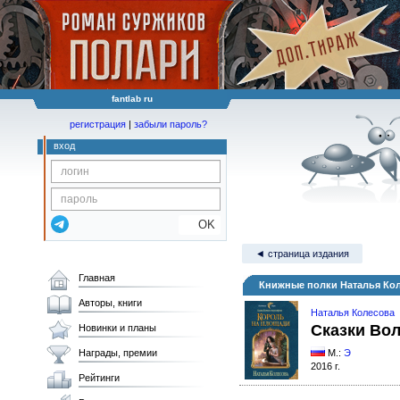
fantlab ru
регистрация
|
забыли пароль?
вход
OK
◄ страница издания
Главная
Книжные полки Наталья Кол
Авторы, книги
Наталья Колесова
Сказки Вол
Новинки и планы
Награды, премии
М.:
Э
2016 г.
Рейтинги