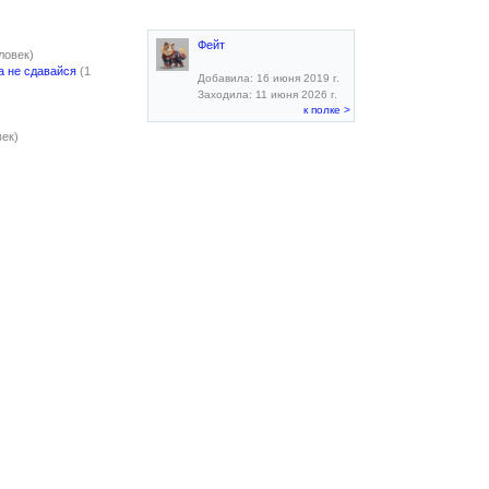
Фейт
ловек)
а не сдавайся
(1
Добавила: 16 июня 2019 г.
Заходила: 11 июня 2026 г.
к полке >
век)