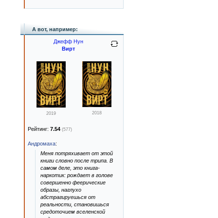
А вот, например:
Джефф Нун
Вирт
2018
2019
Рейтинг:
7.54
(577)
Андромаха
:
Меня потряхивает от этой
книги словно после трипа. В
самом деле, это книга-
наркотик: рождает в голове
совершенно феерические
образы, наглухо
абстрагируешься от
реальности, становишься
средоточием вселенской