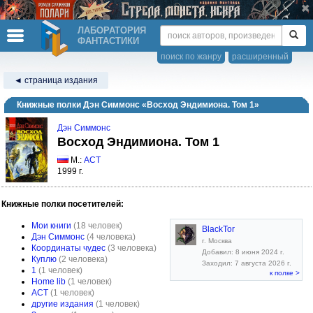
ЛАБОРАТОРИЯ
ФАНТАСТИКИ
поиск по жанру
расширенный
◄ страница издания
Книжные полки Дэн Симмонс «Восход Эндимиона. Том 1»
Дэн Симмонс
Восход Эндимиона. Том 1
М.:
АСТ
1999 г.
Книжные полки посетителей:
Мои книги
(18 человек)
BlackTor
Дэн Симмонс
(4 человека)
г. Москва
Координаты чудес
(3 человека)
Добавил: 8 июня 2024 г.
Куплю
(2 человека)
Заходил: 7 августа 2026 г.
1
(1 человек)
к полке >
Home lib
(1 человек)
АСТ
(1 человек)
другие издания
(1 человек)