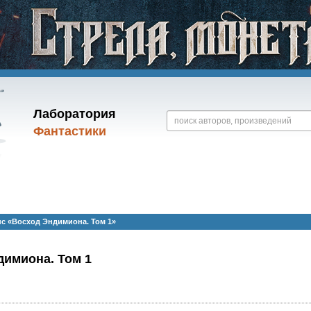
Лаборатория
Фантастики
с «Восход Эндимиона. Том 1»
димиона. Том 1