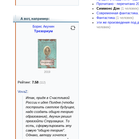
Прочитано - перечитано 2
Симмонс Дэн
(1 человек)
Современная фантастика
Фантастика
(1 человек)
А вот, например:
эти же произведения под 
Борис Акунин
человек)
Трезориум
2019
Рейтинг:
7.58
(112)
VovaZ
:
Итак, придя в Счастливой
России к идее Полдня (чтобы
построить светлое будущее,
надо создать общую теорию
образования), Акунин решил
превзойти Стругацких. То
есть, сформулировать эту
самую “общую теорию”.
Однако, автору хочется