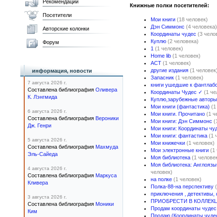
Рекомендации
Книжные полки посетителей:
Посетители
Мои книги
(18 человек)
Дэн Симмонс
(4 человека)
Авторские колонки
Координаты чудес
(3 чело
Куплю
(2 человека)
Форум
1
(1 человек)
Home lib
(1 человек)
АСТ
(1 человек)
другие издания
(1 человек
информация, новости
Запасник
(1 человек)
7 августа 2026 г.
книги ушедшие к фантлаб
Составлена библиография
Оливера
Координаты Чудес ✓
(1 че
К. Лэнгмида
Куплю,зарубежные авторы
Мои книги (фантастика)
(1
6 августа 2026 г.
Мои книги. Прочитано
(1 ч
Составлена библиография
Вероники
Мои книги: Дэн Симмонс
(
Дж. Генри
Мои книги: Координаты чу
Мои книги: фантастика
(1 
5 августа 2026 г.
Мои книжечки
(1 человек)
Составлена библиография
Махмуда
Мои электронные книги
(1
Эль-Сайеда
Моя библиотека
(1 челове
Моя библиотека: Англоязы
4 августа 2026 г.
человек)
Составлена библиография
Маркуса
на полке
(1 человек)
Кливера
Полка-88-на перспективу
приключения , детективы,
3 августа 2026 г.
ПРИОБРЕСТИ В КОЛЛЕК
Составлена библиография
Моники
Продам координаты чудес
Ким
Продаю (Координаты чуде