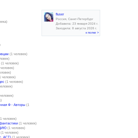
fluser
Россия, Санкт-Петербург
века)
Добавила: 23 января 2024 г.
Заходила: 8 августа 2026 г.
к полке >
)
овцам
(1 человек)
ловек)
(1 человек)
 человек)
еловек)
1 человек)
дес
(1 человек)
человек)
 человек)
к)
чная Ф - Авторы
(1
(1 человек)
 фантастики
(1 человек)
ЦИЮ
(1 человек)
(1 человек)
с. АСТ)
(1 человек)