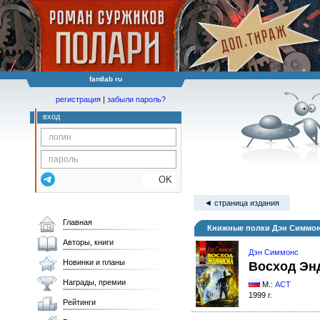
fantlab ru
регистрация
|
забыли пароль?
вход
OK
◄ страница издания
Главная
Книжные полки Дэн Симмон
Авторы, книги
Дэн Симмонс
Новинки и планы
Восход Эн
Награды, премии
М.:
АСТ
1999 г.
Рейтинги