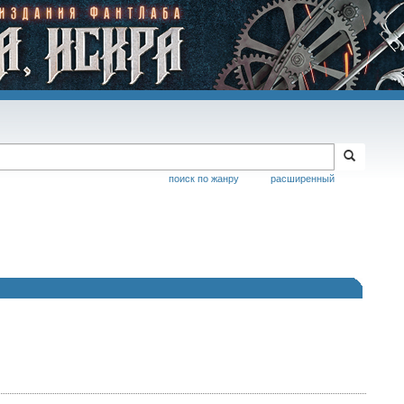
поиск по жанру
расширенный