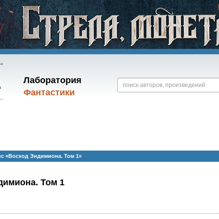
Лаборатория
Фантастики
с «Восход Эндимиона. Том 1»
димиона. Том 1