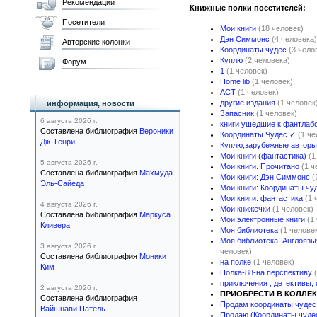
Рекомендации
Книжные полки посетителей:
Посетители
Мои книги
(18 человек)
Дэн Симмонс
(4 человека)
Авторские колонки
Координаты чудес
(3 чело
Куплю
(2 человека)
Форум
1
(1 человек)
Home lib
(1 человек)
АСТ
(1 человек)
другие издания
(1 человек
информация, новости
Запасник
(1 человек)
6 августа 2026 г.
книги ушедшие к фантлаб
Составлена библиография
Вероники
Координаты Чудес ✓
(1 че
Дж. Генри
Куплю,зарубежные авторы
Мои книги (фантастика)
(1
5 августа 2026 г.
Мои книги. Прочитано
(1 ч
Составлена библиография
Махмуда
Мои книги: Дэн Симмонс
(
Эль-Сайеда
Мои книги: Координаты чу
Мои книги: фантастика
(1 
4 августа 2026 г.
Мои книжечки
(1 человек)
Составлена библиография
Маркуса
Мои электронные книги
(1
Кливера
Моя библиотека
(1 челове
Моя библиотека: Англоязы
3 августа 2026 г.
человек)
Составлена библиография
Моники
на полке
(1 человек)
Ким
Полка-88-на перспективу
приключения , детективы,
2 августа 2026 г.
ПРИОБРЕСТИ В КОЛЛЕ
Составлена библиография
Продам координаты чудес
Вайшнави Патель
Продаю (Координаты чуде