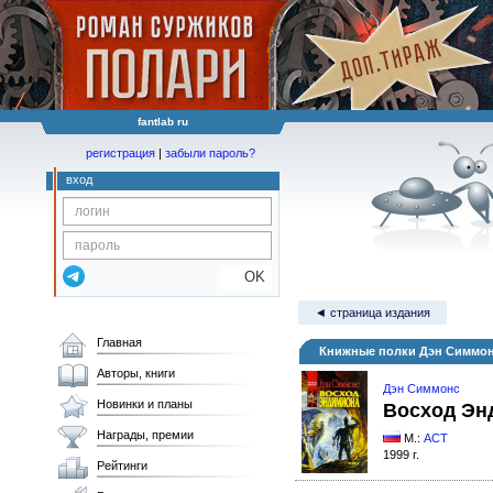
fantlab ru
регистрация
|
забыли пароль?
вход
OK
◄ страница издания
Главная
Книжные полки Дэн Симмон
Авторы, книги
Дэн Симмонс
Новинки и планы
Восход Эн
Награды, премии
М.:
АСТ
1999 г.
Рейтинги