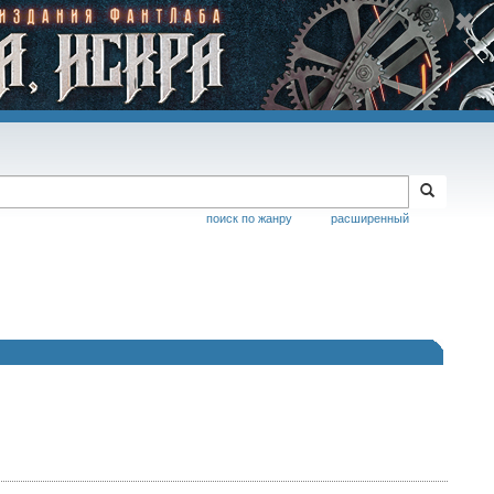
поиск по жанру
расширенный