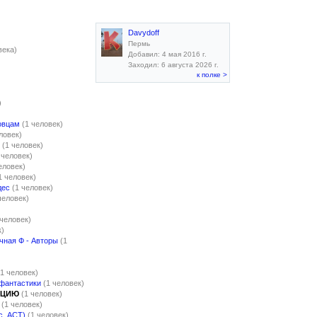
Davydoff
Пермь
века)
Добавил: 4 мая 2016 г.
Заходил: 6 августа 2026 г.
к полке >
)
овцам
(1 человек)
ловек)
(1 человек)
 человек)
еловек)
1 человек)
дес
(1 человек)
человек)
 человек)
к)
чная Ф - Авторы
(1
(1 человек)
 фантастики
(1 человек)
КЦИЮ
(1 человек)
(1 человек)
с. АСТ)
(1 человек)