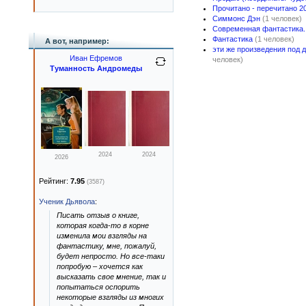
Прочитано - перечитано 2
Симмонс Дэн
(1 человек)
Современная фантастика
Фантастика
(1 человек)
А вот, например:
эти же произведения под 
Иван Ефремов
человек)
Туманность Андромеды
2024
2024
2026
Рейтинг:
7.95
(3587)
Ученик Дьявола
:
Писать отзыв о книге,
которая когда-то в корне
изменила мои взгляды на
фантастику, мне, пожалуй,
будет непросто. Но все-таки
попробую – хочется как
высказать свое мнение, так и
попытаться оспорить
некоторые взгляды из многих