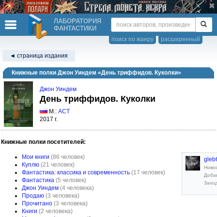
ЛАБОРАТОРИЯ
ФАНТАСТИКИ
поиск по жанру
расширенный
◄ страница издания
Книжные полки Джон Уиндем «День триффидов. Куколки»
Джон Уиндем
День триффидов. Куколки
М.:
АСТ
2017 г.
Книжные полки посетителей:
Мои книги
(86 человек)
gleb
Куплю
(21 человек)
Ново
Фантастика: классика и современность
(17 человек)
Добав
Фантастика
(5 человек)
Заход
Джон Уиндем
(4 человека)
Продаю
(3 человека)
Прочитано
(3 человека)
Книги
(2 человека)