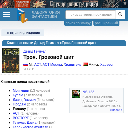
ЛАБОРАТОРИЯ
ФАНТАСТИКИ
поиск по жанру
расширенный
◄ страница издания
Книжные полки Дэвид Геммел «Троя. Грозовой щит»
Дэвид Геммел
Троя. Грозовой щит
М.:
АСТ
,
АСТ Москва
,
Хранитель
,
Минск:
Харвест
2008 г.
Книжные полки посетителей:
Мои книги
(13 человек)
NS 123
Куплю
(7 человек)
г. Запорожье Украина
Дэвид Геммел
(5 человек)
Добавила: 5 июля 2015 г.
Продаю
(2 человека)
Заходила: 6 августа 2026 г.
Fantasy
(1 человек)
к полке >
АСТ
(1 человек)
ВОСТОРГ
(1 человек)
Геммел, Дэвид
(1 человек)
Героическое фэнтези
(1