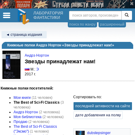
ЛАБОРАТОРИЯ
ФАНТАСТИКИ
поиск по жанру
расширенный
◄ страница издания
Книжные полки Андрэ Нортон «Звезды принадлежат нам!»
Андрэ Нортон
Звезды принадлежат нам!
М.:
Э
2017 г.
Книжные полки посетителей:
Сортировать по:
Мои книги
(11 человек)
The Best of Sci-Fi Classics
(3
последней активности на сайте
человека)
Андрэ Нортон
(2 человека)
дате добавления на полку
Моя библиотека
(2 человека)
Продаю
(2 человека)
The Best of Sci-Fi Classics
("Эксмо")
(1 человек)
dubstepsinger