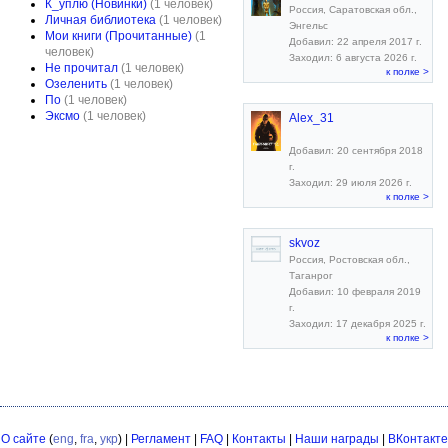
К_уплю (Новинки)
(1 человек)
Россия, Саратовская обл.,
Личная библиотека
(1 человек)
Энгельс
Мои книги (Прочитанные)
(1
Добавил: 22 апреля 2017 г.
человек)
Заходил: 6 августа 2026 г.
Не прочитал
(1 человек)
к полке >
Озеленить
(1 человек)
По
(1 человек)
Эксмо
(1 человек)
Alex_31
Добавил: 20 сентября 2018
г.
Заходил: 29 июля 2026 г.
к полке >
skvoz
Россия, Ростовская обл.,
Таганрог
Добавил: 10 февраля 2019
г.
Заходил: 17 декабря 2025 г.
к полке >
О сайте
(
eng
,
fra
,
укр
) |
Регламент
|
FAQ
|
Контакты
|
Наши награды
|
ВКонтакте