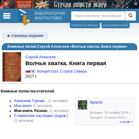
ЛАБОРАТОРИЯ
ФАНТАСТИКИ
поиск по жанру
расширенный
◄ страница издания
Книжные полки Сергей Алексеев «Волчья хватка. Книга первая»
Сергей Алексеев
Волчья хватка. Книга первая
М.:
Концептуал
,
Страга Севера
2017 г.
Книжные полки посетителей:
Алексеев, Гурова...
(1 человек)
Apiarist
Мои книги
(1 человек)
Мои книги. Разное.
(1 человек)
Добавил: 30 ноября 2018 г.
Славянское наследие (худож.)
Заходил: 12 июня 2025 г.
(1 человек)
к полке >