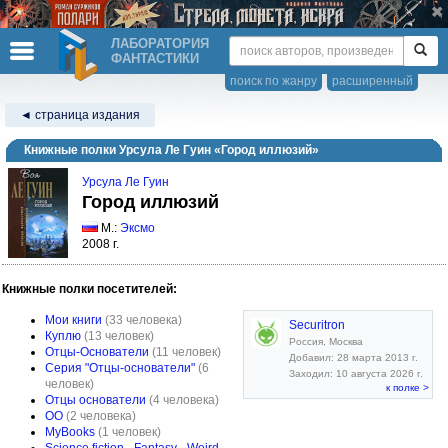
ЛАБОРАТОРИЯ
ФАНТАСТИКИ
поиск по жанру
расширенный
◄ страница издания
Книжные полки Урсула Ле Гуин «Город иллюзий»
Урсула Ле Гуин
Город иллюзий
М.:
Эксмо
2008 г.
Книжные полки посетителей:
Мои книги
(33 человека)
Securitron
Куплю
(13 человек)
Россия, Москва
Отцы-Основатели
(11 человек)
Добавил: 28 марта 2013 г.
Серия "Отцы-основатели"
(6
Заходил: 10 августа 2026 г.
человек)
к полке >
Отцы основатели
(4 человека)
ОО
(2 человека)
MyBooks
(1 человек)