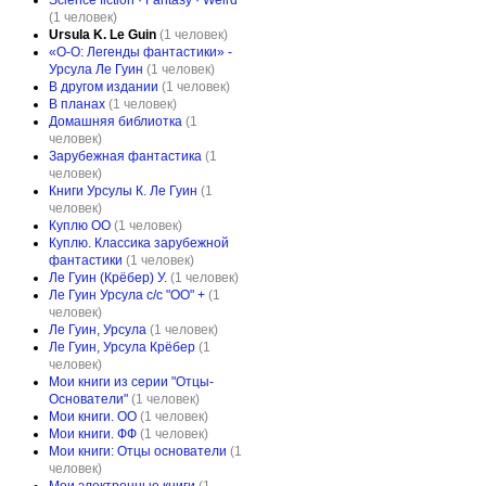
Science fiction · Fantasy · Weird
(1 человек)
Ursula K. Le Guin
(1 человек)
«О-О: Легенды фантастики» -
Урсула Ле Гуин
(1 человек)
В другом издании
(1 человек)
В планах
(1 человек)
Домашняя библиотка
(1
человек)
Зарубежная фантастика
(1
человек)
Книги Урсулы К. Ле Гуин
(1
человек)
Куплю ОО
(1 человек)
Куплю. Классика зарубежной
фантастики
(1 человек)
Ле Гуин (Крёбер) У.
(1 человек)
Ле Гуин Урсула с/с "ОО" +
(1
человек)
Ле Гуин, Урсула
(1 человек)
Ле Гуин, Урсула Крёбер
(1
человек)
Мои книги из серии "Отцы-
Основатели"
(1 человек)
Мои книги. ОО
(1 человек)
Мои книги. ФФ
(1 человек)
Мои книги: Отцы основатели
(1
человек)