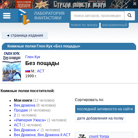
ЛАБОРАТОРИЯ
ФАНТАСТИКИ
поиск по жанру
расширенный
◄ страница издания
Книжные полки Глен Кук «Без пощады»
Глен Кук
Без пощады
М.:
АСТ
1999 г.
Книжные полки посетителей:
Сортировать по:
Мои книги
(12 человек)
Век дракона
(8 человек)
последней активности на сайте
Продаю
(4 человека)
2
(1 человек)
дате добавления на полку
«Империя Ужаса»
(1 человек)
АСТ
(1 человек)
Век Дракона ✓
(1 человек)
Век Дракона; Век Дракона II АСТ
count Yorga