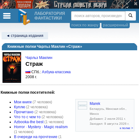
ЛАБОРАТОРИЯ
ФАНТАСТИКИ
поиск по жанру
расширенный
◄ страница издания
Книжные полки Чарльз Маклин «Страж»
Чарльз Маклин
Страж
СПб.:
Азбука-классика
2008 г.
Книжные полки посетителей:
Мои книги
(7 человек)
Marek
Куплю
(2 человека)
Беларусь, Минская обл.,
Прочитано
(2 человека)
Минск
Что то с чем то
(2 человека)
Добавил: 2 июля 2011 г.
Azbooka-the best
(1 человек)
Заходил: 9 августа 2026 г.
Horror · Mystery · Magic realism
к полке >
(1 человек)
В очереди на прочтение
(1