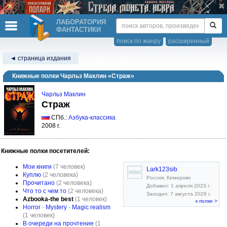
ЛАБОРАТОРИЯ
ФАНТАСТИКИ
поиск по жанру
расширенный
◄ страница издания
Книжные полки Чарльз Маклин «Страж»
Чарльз Маклин
Страж
СПб.:
Азбука-классика
2008 г.
Книжные полки посетителей:
Мои книги
(7 человек)
Lark123sib
Куплю
(2 человека)
Россия, Кемерово
Прочитано
(2 человека)
Добавил: 1 апреля 2023 г.
Что то с чем то
(2 человека)
Заходил: 7 августа 2026 г.
Azbooka-the best
(1 человек)
к полке >
Horror · Mystery · Magic realism
(1 человек)
В очереди на прочтение
(1