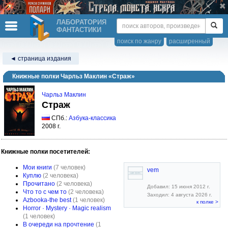
ЛАБОРАТОРИЯ
ФАНТАСТИКИ
поиск по жанру
расширенный
◄ страница издания
Книжные полки Чарльз Маклин «Страж»
Чарльз Маклин
Страж
СПб.:
Азбука-классика
2008 г.
Книжные полки посетителей:
Мои книги
(7 человек)
vem
Куплю
(2 человека)
Прочитано
(2 человека)
Добавил: 15 июня 2012 г.
Что то с чем то
(2 человека)
Заходил: 4 августа 2026 г.
Azbooka-the best
(1 человек)
к полке >
Horror · Mystery · Magic realism
(1 человек)
В очереди на прочтение
(1