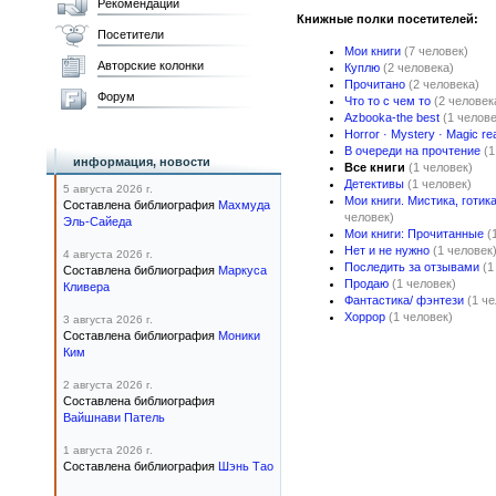
Рекомендации
Книжные полки посетителей:
Посетители
Мои книги
(7 человек)
Авторские колонки
Куплю
(2 человека)
Прочитано
(2 человека)
Форум
Что то с чем то
(2 человек
Azbooka-the best
(1 челове
Horror · Mystery · Magic re
В очереди на прочтение
(1
информация, новости
Все книги
(1 человек)
Детективы
(1 человек)
5 августа 2026 г.
Мои книги. Мистика, готика
Составлена библиография
Махмуда
человек)
Эль-Сайеда
Мои книги: Прочитанные
(
Нет и не нужно
(1 человек
4 августа 2026 г.
Последить за отзывами
(1
Составлена библиография
Маркуса
Продаю
(1 человек)
Кливера
Фантастика/ фэнтези
(1 ч
Хоррор
(1 человек)
3 августа 2026 г.
Составлена библиография
Моники
Ким
2 августа 2026 г.
Составлена библиография
Вайшнави Патель
1 августа 2026 г.
Составлена библиография
Шэнь Тао