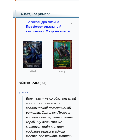
А вот, например:
Александра Лисина
Профессиональный
некромант. Мэтр на охоте
2024
2017
Рейтинг:
7.99
(354)
gvandr
:
Вот чего я не ожидал от этой
книги, так это почти
классической детективной
истории, Эркюлем Пуаро в
которой выступает главный
герой. Ну ведь это же
классика, собрать всех
подозреваемых в одном
месте, обозначить мотивы