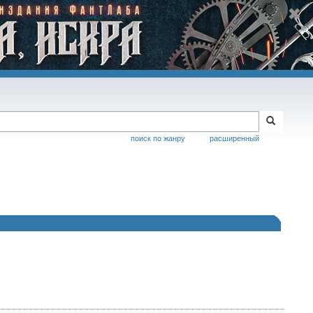
поиск по жанру
расширенный