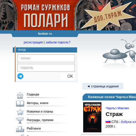
fantlab ru
регистрация
|
забыли пароль?
вход
OK
◄ страница издания
Главная
Книжные полки Чарльз Мак
Авторы, книги
Чарльз Маклин
Новинки и планы
Страж
Награды, премии
СПб.:
Азбука-к
2008 г.
Рейтинги