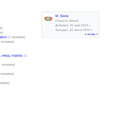
M. Stone
Планета Земля
Добавил: 31 мая 2014 г.
а)
Заходил: 31 июля 2026 г.
к)
к полке >
alism
(1 человек)
 человек)
, вирд, хоррор.
(1
1 человек)
)
 человек)
еловек)