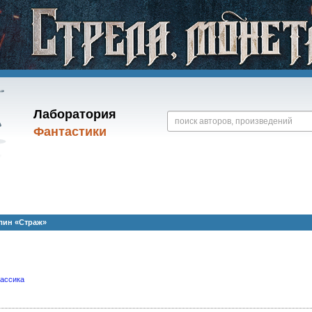
Лаборатория
Фантастики
лин «Страж»
лассика