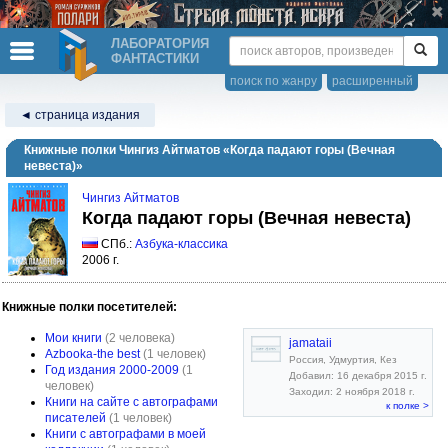
ЛАБОРАТОРИЯ
ФАНТАСТИКИ
поиск по жанру
расширенный
◄ страница издания
Книжные полки Чингиз Айтматов «Когда падают горы (Вечная
невеста)»
Чингиз Айтматов
Когда падают горы (Вечная невеста)
СПб.:
Азбука-классика
2006 г.
Книжные полки посетителей:
Мои книги
(2 человека)
jamataii
Azbooka-the best
(1 человек)
Россия, Удмуртия, Кез
Год издания 2000-2009
(1
Добавил: 16 декабря 2015 г.
человек)
Заходил: 2 ноября 2018 г.
Книги на сайте с автографами
к полке >
писателей
(1 человек)
Книги с автографами в моей