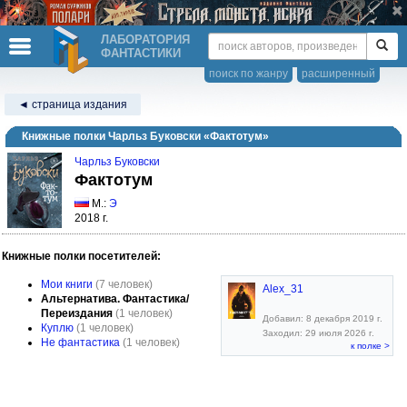
ЛАБОРАТОРИЯ
ФАНТАСТИКИ
поиск по жанру
расширенный
◄ страница издания
Книжные полки Чарльз Буковски «Фактотум»
Чарльз Буковски
Фактотум
М.:
Э
2018 г.
Книжные полки посетителей:
Мои книги
(7 человек)
Alex_31
Альтернатива. Фантастика/
Переиздания
(1 человек)
Добавил: 8 декабря 2019 г.
Куплю
(1 человек)
Заходил: 29 июля 2026 г.
Не фантастика
(1 человек)
к полке >