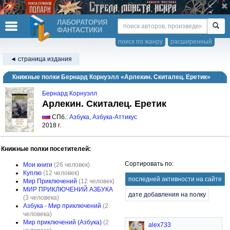
ЛАБОРАТОРИЯ
ФАНТАСТИКИ
поиск по жанру
расширенный
◄ страница издания
Книжные полки Бернард Корнуэлл «Арлекин. Скиталец. Еретик»
Бернард Корнуэлл
Арлекин. Скиталец. Еретик
СПб.:
Азбука
,
Азбука-Аттикус
2018 г.
Книжные полки посетителей:
Сортировать по:
Мои книги
(26 человек)
Куплю
(12 человек)
последней активности на сайте
Мир Приключений
(12 человек)
МИР ПРИКЛЮЧЕНИЙ АЗБУКА
дате добавления на полку
(3 человека)
Азбука - Мир приключений
(2
человека)
Мир приключений (Азбука)
(2
alex733