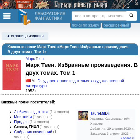
ЛАБОРАТОРИЯ
ФАНТАСТИКИ
поиск по жанру
расширенный
◄ страница издания
Книжные полки Марк Твен «Марк Твен. Избранные произведения.
В двух томах. Том 1»
Марк Твен
Марк Твен. Избранные произведения. В
двух томах. Том 1
М.:
Государственное издательство художественной
литературы
1953 г.
Книжные полки посетителей:
Любимое с детства
(1 человек)
TaureMilDil
Мои книги
(1 человек)
Украина, Харьковская обл.,
Продаю
(1 человек)
Харьков
Сказки, ГИХЛ
(1 человек)
Добавила: 29 апреля 2020 г.
Собрания сочинений
(1
Заходила: 3 апреля 2023 г.
человек)
к полке >