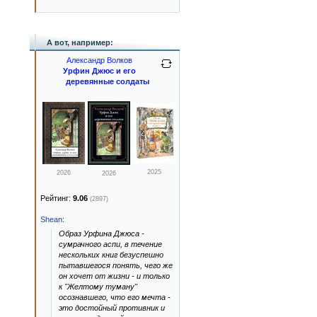
А вот, например:
Александр Волков
Урфин Джюс и его
деревянные солдаты
2025
2026
2026
Рейтинг:
9.06
(2897)
Shean
:
Образ Урфина Джюса -
сумрачного аспи, в течение
нескольких книг безуспешно
пытавшегося понять, чего же
он хочет от жизни - и только
к "Желтому туману"
осознавшего, что его мечта -
это достойный противник и