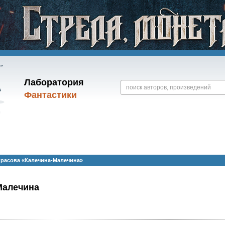
Лаборатория
Фантастики
красова «Калечина-Малечина»
Малечина