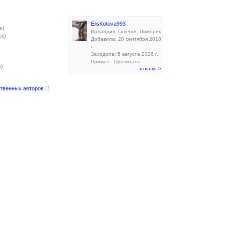
ElisKotova993
к)
Ирландия, Limerick, Лимерик
ек)
Добавила: 20 сентября 2018
г.
Заходила: 5 августа 2026 г.
Примеч.: Прочитано
к)
к полке >
ственных авторов
(1