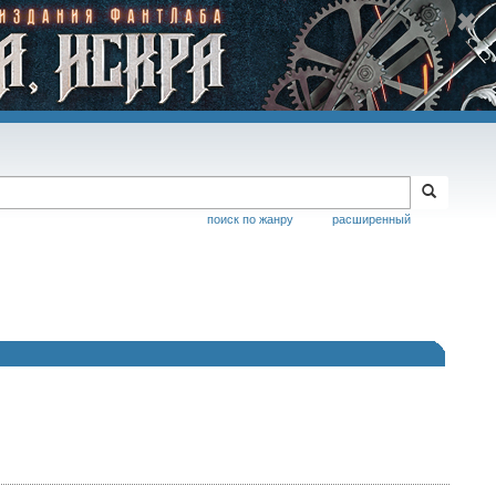
поиск по жанру
расширенный