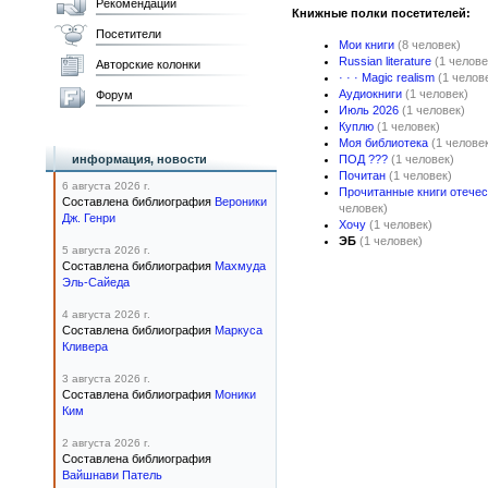
Рекомендации
Книжные полки посетителей:
Посетители
Мои книги
(8 человек)
Russian literature
(1 челове
Авторские колонки
· · · Magic realism
(1 челов
Аудиокниги
(1 человек)
Форум
Июль 2026
(1 человек)
Куплю
(1 человек)
Моя библиотека
(1 челове
информация, новости
ПОД ???
(1 человек)
Почитан
(1 человек)
6 августа 2026 г.
Прочитанные книги отече
Составлена библиография
Вероники
человек)
Дж. Генри
Хочу
(1 человек)
ЭБ
(1 человек)
5 августа 2026 г.
Составлена библиография
Махмуда
Эль-Сайеда
4 августа 2026 г.
Составлена библиография
Маркуса
Кливера
3 августа 2026 г.
Составлена библиография
Моники
Ким
2 августа 2026 г.
Составлена библиография
Вайшнави Патель