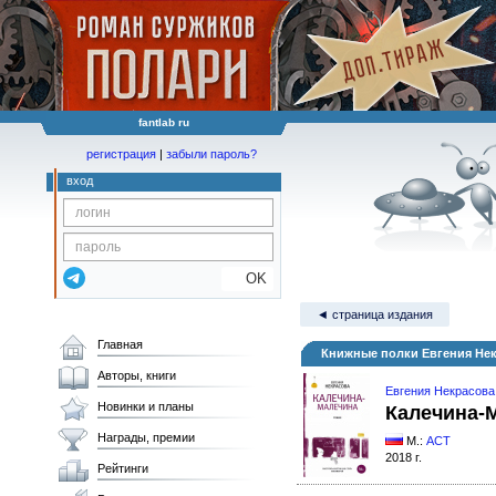
fantlab ru
регистрация
|
забыли пароль?
вход
OK
◄ страница издания
Главная
Книжные полки Евгения Не
Авторы, книги
Евгения Некрасова
Новинки и планы
Калечина-
Награды, премии
М.:
АСТ
2018 г.
Рейтинги