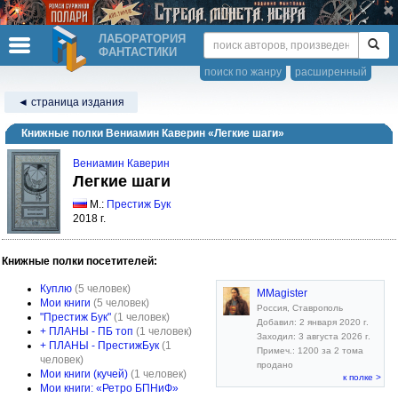
ЛАБОРАТОРИЯ
ФАНТАСТИКИ
поиск по жанру
расширенный
◄ страница издания
Книжные полки Вениамин Каверин «Легкие шаги»
Вениамин Каверин
Легкие шаги
М.:
Престиж Бук
2018 г.
Книжные полки посетителей:
Куплю
(5 человек)
MMagister
Мои книги
(5 человек)
Россия, Ставрополь
"Престиж Бук"
(1 человек)
Добавил: 2 января 2020 г.
+ ПЛАНЫ - ПБ топ
(1 человек)
Заходил: 3 августа 2026 г.
+ ПЛАНЫ - ПрестижБук
(1
Примеч.: 1200 за 2 тома
человек)
продано
Мои книги (кучей)
(1 человек)
к полке >
Мои книги: «Ретро БПНиФ»