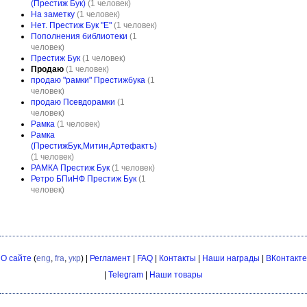
(Престиж Бук)
(1 человек)
На заметку
(1 человек)
Нет. Престиж Бук "E"
(1 человек)
Пополнения библиотеки
(1
человек)
Престиж Бук
(1 человек)
Продаю
(1 человек)
продаю "рамки" Престижбука
(1
человек)
продаю Псевдорамки
(1
человек)
Рамка
(1 человек)
Рамка
(ПрестижБук,Митин,Артефактъ)
(1 человек)
РАМКА Престиж Бук
(1 человек)
Ретро БПиНФ Престиж Бук
(1
человек)
О сайте
(
eng
,
fra
,
укр
) |
Регламент
|
FAQ
|
Контакты
|
Наши награды
|
ВКонтакте
|
Telegram
|
Наши товары