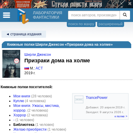
ЛАБОРАТОРИЯ
ФАНТАСТИКИ
поиск по жанру
расширенный
◄ страница издания
Книжные полки Ширли Джексон «Призраки дома на холме»
Ширли Джексон
Призраки дома на холме
М.:
АСТ
2019 г.
Книжные полки посетителей:
Мои книги
(28 человек)
TrancePower
Куплю
(4 человека)
Мои книги. Ужасы, мистика,
Добавил: 20 апреля 2019 г.
хоррор.
(2 человека)
Заходил: 9 августа 2026 г.
Хоррор
(2 человека)
к полке >
-
(1 человек)
Библиотека
(1 человек)
Желаю приобрести
(1 человек)