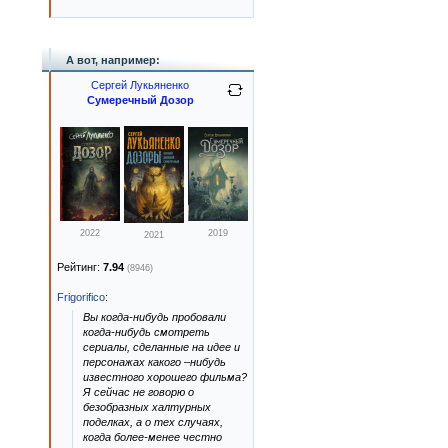
А вот, например:
Сергей Лукьяненко
Сумеречный Дозор
2022
2019
2021
Рейтинг:
7.94
(8946)
Frigorifico
:
Вы когда-нибудь пробовали
когда-нибудь смотреть
сериалы, сделанные на идее и
персонажах какого –нибудь
известного хорошего фильма?
Я сейчас не говорю о
безобразных халтурных
поделках, а о тех случаях,
когда более-менее честно