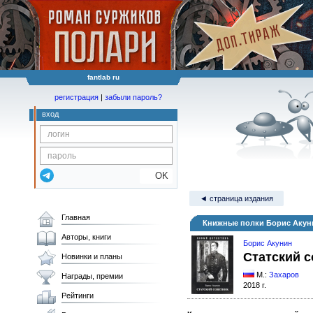
fantlab ru
регистрация
|
забыли пароль?
вход
OK
◄ страница издания
Главная
Книжные полки Борис Акуни
Авторы, книги
Борис Акунин
Статский с
Новинки и планы
М.:
Захаров
Награды, премии
2018 г.
Рейтинги