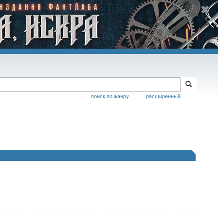
поиск по жанру
расширенный