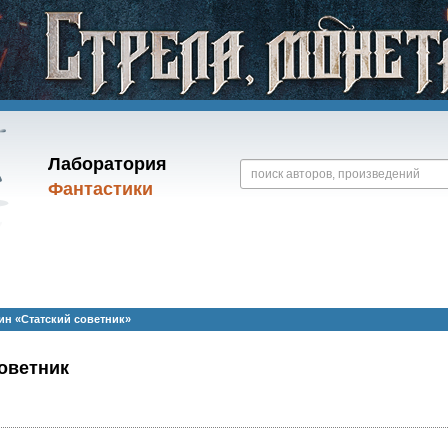
Лаборатория
Фантастики
н «Статский советник»
оветник