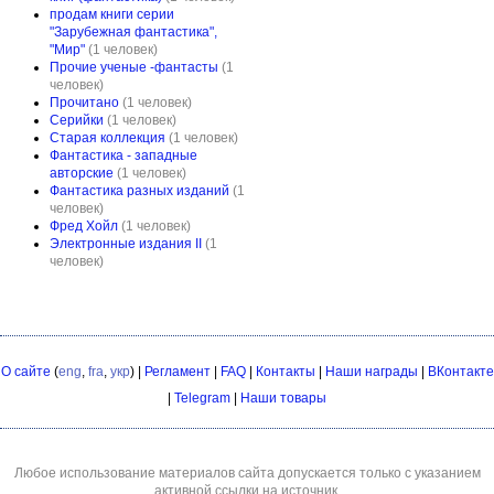
продам книги серии
"Зарубежная фантастика",
"Мир"
(1 человек)
Прочие ученые -фантасты
(1
человек)
Прочитано
(1 человек)
Серийки
(1 человек)
Старая коллекция
(1 человек)
Фантастика - западные
авторские
(1 человек)
Фантастика разных изданий
(1
человек)
Фред Хойл
(1 человек)
Электронные издания II
(1
человек)
О сайте
(
eng
,
fra
,
укр
) |
Регламент
|
FAQ
|
Контакты
|
Наши награды
|
ВКонтакте
|
Telegram
|
Наши товары
Любое использование материалов сайта допускается только с указанием
активной ссылки на источник.