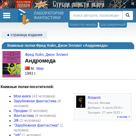
ЛАБОРАТОРИЯ
ФАНТАСТИКИ
поиск по жанру
расширенный
◄ страница издания
Книжные полки Фред Хойл, Джон Эллиот «Андромеда»
Фред Хойл
,
Джон Эллиот
Андромеда
М.:
Мир
1991 г.
Книжные полки посетителей:
Мои книги
(43 человека)
Rmarch
Зарубежная фантастика
(8
Россия, Москва
человек)
Добавил: 4 июля 2016 г.
Продаю
(8 человек)
Заходил: 27 мая 2025 г.
Фантастика
(4 человека)
к полке >
ЗФ
(3 человека)
"Зарубежная фантастика"
(1
человек)
"зф"
(1 человек)