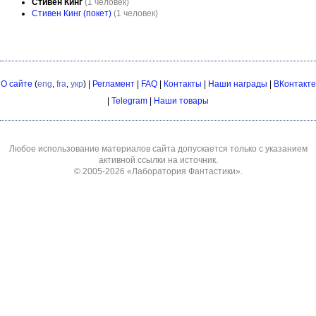
Стивен Кинг
(1 человек)
Стивен Кинг (покет)
(1 человек)
О сайте
(
eng
,
fra
,
укр
) |
Регламент
|
FAQ
|
Контакты
|
Наши награды
|
ВКонтакте
|
Telegram
|
Наши товары
Любое использование материалов сайта допускается только с указанием
активной ссылки на источник.
© 2005-2026
«Лаборатория Фантастики»
.