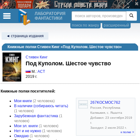
ЛАБОРАТОРИЯ
ФАНТАСТИКИ
поиск по жанру
расширенный
◄ страница издания
Книжные полки Стивен Кинг «Под Куполом. Шестое чувство»
Стивен Кинг
Под Куполом. Шестое чувство
М.:
АСТ
2019 г.
Книжные полки посетителей:
Мои книги
(2 человека)
267KOCMOC762
В наличии (собираюсь читать)
Россия, Республика
(1 человек)
Калмыкия, с. Яшалта
Зарубежная фантастика
(1
Добавил: 23 сентября 2019
человек)
г.
Мои эл. книги
(1 человек)
Заходил: 2 июля 2022 г.
Нет и не нужно
(1 человек)
к полке >
Ожидаю
(1 человек)