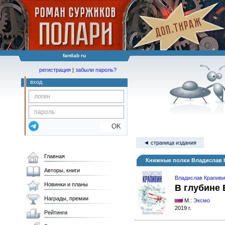
fantlab ru
регистрация
|
забыли пароль?
вход
OK
◄ страница издания
Главная
Книжные полки Владислав К
Авторы, книги
Владислав Крапив
Новинки и планы
В глубине 
Награды, премии
М.:
Эксмо
2019 г.
Рейтинги