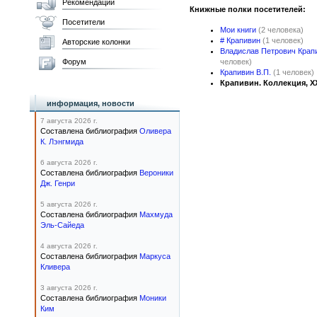
Рекомендации
Книжные полки посетителей:
Посетители
Мои книги
(2 человека)
# Крапивин
(1 человек)
Авторские колонки
Владислав Петрович Крап
Форум
человек)
Крапивин В.П.
(1 человек)
Крапивин. Коллекция, XX
информация, новости
7 августа 2026 г.
Составлена библиография
Оливера
К. Лэнгмида
6 августа 2026 г.
Составлена библиография
Вероники
Дж. Генри
5 августа 2026 г.
Составлена библиография
Махмуда
Эль-Сайеда
4 августа 2026 г.
Составлена библиография
Маркуса
Кливера
3 августа 2026 г.
Составлена библиография
Моники
Ким