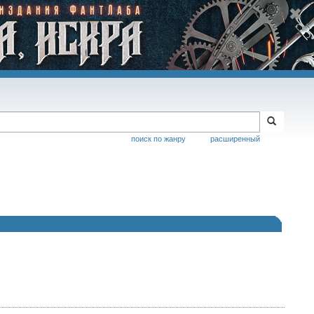
поиск по жанру
расширенный