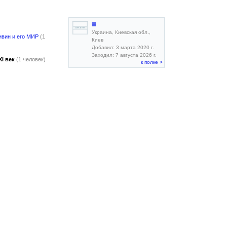
iiii
Украина, Киевская обл.,
ивин и его МИР
(1
Киев
Добавил: 3 марта 2020 г.
Заходил: 7 августа 2026 г.
I век
(1 человек)
к полке >