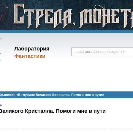
Лаборатория
Фантастики
рапивин «В глубине Великого Кристалла. Помоги мне в пути»
ин
Великого Кристалла. Помоги мне в пути