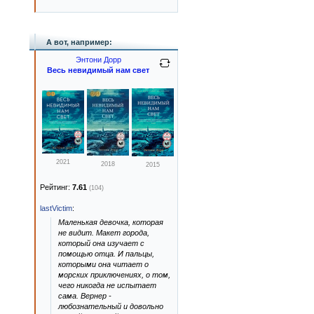
А вот, например:
Энтони Дорр
Весь невидимый нам свет
2021
2018
2015
Рейтинг:
7.61
(104)
lastVictim
:
Маленькая девочка, которая
не видит. Макет города,
который она изучает с
помощью отца. И пальцы,
которыми она читает о
морских приключениях, о том,
чего никогда не испытает
сама. Вернер -
любознательный и довольно