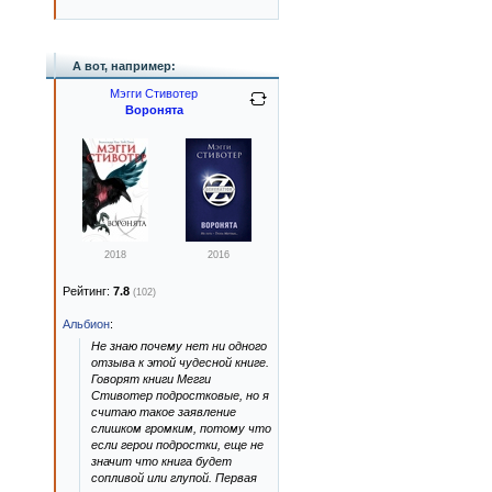
А вот, например:
Мэгги Стивотер
Воронята
2018
2016
Рейтинг:
7.8
(102)
Альбион
:
Не знаю почему нет ни одного
отзыва к этой чудесной книге.
Говорят книги Мегги
Стивотер подростковые, но я
считаю такое заявление
слишком громким, потому что
если герои подростки, еще не
значит что книга будет
сопливой или глупой. Первая