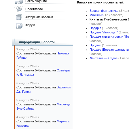
Рекомендации
Книжные полки посетителей:
Посетители
Боевая фантастика
(3 чел
Мои книги
(2 человека)
Авторские колонки
Книги из Глебычевской 
человек)
Форум
Подарю
(1 человек)
Продам "Лениздат"
(1 чел
Продам книги из серии "Б
человек)
информация, новости
Продаю
(1 человек)
9 августа 2026 г.
Продаю (Боевая фантастик
Составлена библиография
Николая
человек)
Гейнце
Фантазия — Садов
(1 чело
7 августа 2026 г.
Составлена библиография
Оливера
К. Лэнгмида
6 августа 2026 г.
Составлена библиография
Вероники
Дж. Генри
5 августа 2026 г.
Составлена библиография
Махмуда
Эль-Сайеда
4 августа 2026 г.
Составлена библиография
Маркуса
Кливера