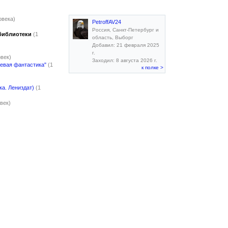
овека)
PetroffAV24
Россия, Санкт-Петербург и
библиотеки
(1
область, Выборг
Добавил: 21 февраля 2025
г.
овек)
Заходил: 8 августа 2026 г.
оевая фантастика"
(1
к полке >
а. Лениздат)
(1
век)