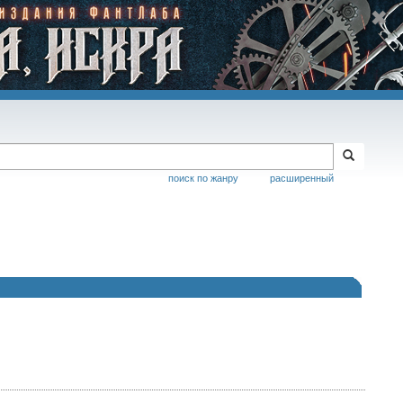
поиск по жанру
расширенный