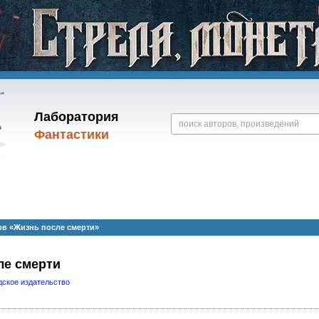
Лаборатория
Фантастики
в «Жизнь после смерти»
ле смерти
дское издательство