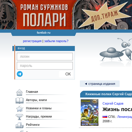
fantlab ru
регистрация
|
забыли пароль?
вход
OK
◄ страница издания
Главная
Книжные полки Сергей Садо
Авторы, книги
Сергей Садов
Новинки и планы
Жизнь пос
Награды, премии
СПб.:
Ленингра
2008 г.
Рейтинги