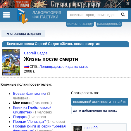
ЛАБОРАТОРИЯ
ФАНТАСТИКИ
поиск по жанру
расширенный
◄ страница издания
Книжные полки Сергей Садов «Жизнь после смерти»
Сергей Садов
Жизнь после смерти
СПб.:
Ленинградское издательство
2008 г.
Книжные полки посетителей:
Сортировать по:
Боевая фантастика
(3
человека)
последней активности на сайте
Мои книги
(2 человека)
Книги из Глебычевской
дате добавления на полку
библиотеки
(1 человек)
Подарю
(1 человек)
Продам "Лениздат"
(1 человек)
Продам книги из серии "Боевая
rotten99