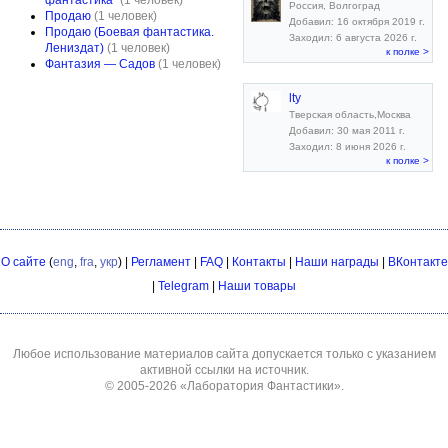
фантастика"
(1 человек)
Россия, Волгоград
Продаю
(1 человек)
Добавил: 16 октября 2019 г.
Продаю (Боевая фантастика.
Заходил: 6 августа 2026 г.
Лениздат)
(1 человек)
к полке >
Фантазия — Садов
(1 человек)
lty
Тверская область,Москва
Добавил: 30 мая 2011 г.
Заходил: 8 июня 2026 г.
к полке >
О сайте
(
eng
,
fra
,
укр
) |
Регламент
|
FAQ
|
Контакты
|
Наши награды
|
ВКонтакте
|
Telegram
|
Наши товары
Любое использование материалов сайта допускается только с указанием
активной ссылки на источник.
© 2005-2026
«Лаборатория Фантастики»
.