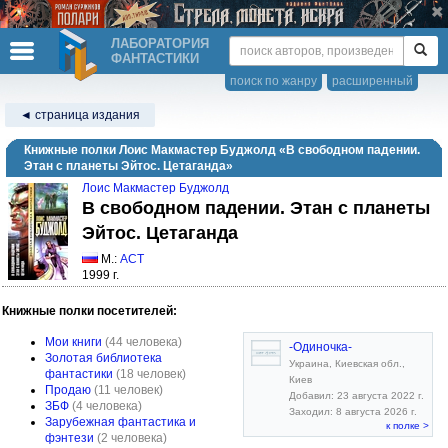
ЛАБОРАТОРИЯ
ФАНТАСТИКИ
поиск по жанру
расширенный
◄ страница издания
Книжные полки Лоис Макмастер Буджолд «В свободном падении.
Этан с планеты Эйтос. Цетаганда»
Лоис Макмастер Буджолд
В свободном падении. Этан с планеты
Эйтос. Цетаганда
М.:
АСТ
1999 г.
Книжные полки посетителей:
Мои книги
(44 человека)
-Одиночка-
Золотая библиотека
Украина, Киевская обл.,
фантастики
(18 человек)
Киев
Продаю
(11 человек)
Добавил: 23 августа 2022 г.
ЗБФ
(4 человека)
Заходил: 8 августа 2026 г.
Зарубежная фантастика и
к полке >
фэнтези
(2 человека)