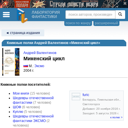
ЛАБОРАТОРИЯ
ФАНТАСТИКИ
поиск по жанру
расширенный
◄ страница издания
Книжные полки Андрей Валентинов «Микенский цикл»
Андрей Валентинов
Микенский цикл
М.:
Эксмо
2004 г.
Книжные полки посетителей:
Мои книги
(15 человек)
furic
Шедевры отечественной
Беларусь, Гомельская обл.,
фантастики
(7 человек)
Светлогорск
ШОФ
(6 человек)
Добавил: 20 ноября 2016 г.
Куплю
(5 человек)
Заходил: 5 августа 2026 г.
Шедевры отечественной
к полке >
фантастики ЭКСМО
(2
человека)