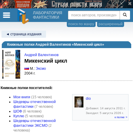
ЛАБОРАТОРИЯ
ФАНТАСТИКИ
поиск по жанру
расширенный
◄ страница издания
Книжные полки Андрей Валентинов «Микенский цикл»
Андрей Валентинов
Микенский цикл
М.:
Эксмо
2004 г.
Книжные полки посетителей:
Мои книги
(15 человек)
dio
Шедевры отечественной
фантастики
(7 человек)
Добавил: 14 августа 2011 г.
ШОФ
(6 человек)
Заходил: 5 августа 2026 г.
Куплю
(5 человек)
к полке >
Шедевры отечественной
фантастики ЭКСМО
(2
человека)