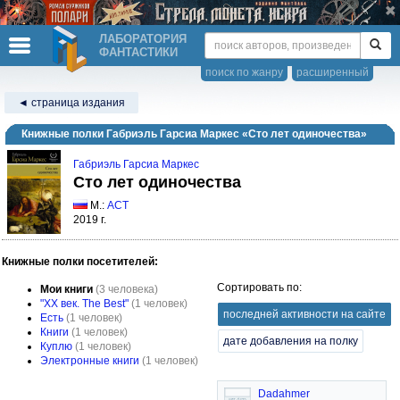
ЛАБОРАТОРИЯ
ФАНТАСТИКИ
поиск по жанру
расширенный
◄ страница издания
Книжные полки Габриэль Гарсиа Маркес «Сто лет одиночества»
Габриэль Гарсиа Маркес
Сто лет одиночества
М.:
АСТ
2019 г.
Книжные полки посетителей:
Сортировать по:
Мои книги
(3 человека)
"XX век. The Best"
(1 человек)
последней активности на сайте
Есть
(1 человек)
Книги
(1 человек)
дате добавления на полку
Куплю
(1 человек)
Электронные книги
(1 человек)
Dadahmer