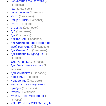
Зарубежная фантастика
(2
человека)
"зф"
(1 человек)
book museum
(1 человек)
P.K.D.
(1 человек)
Philip K. Dick
(1 человек)
PKD
(1 человек)
в планах
(1 человек)
Д-Е
(1 человек)
Дик
(1 человек)
Дик и о нем
(1 человек)
Дик Филип Киндред (Книги из
моей коллекции)
(1 человек)
Дик Филип с/с +
(1 человек)
Дик Филипп Киндред PKD
(1
человек)
Дик, Филип К.
(1 человек)
Дик. Электрические сны
(1
человек)
Для комплекта
(1 человек)
Доп.книги
(1 человек)
К сведению
(1 человек)
Книги с иллюстрациями и
артбуки
(1 человек)
Купить
(1 человек)
Купить в первую очередь
(1
человек)
КУПЛЮ В ПЕРВУЮ ОЧЕРЕДЬ