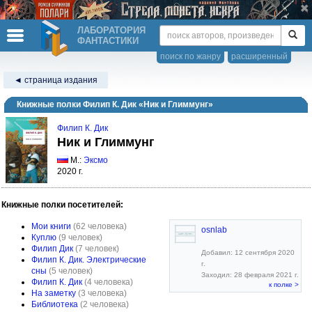
ЛАБОРАТОРИЯ
ФАНТАСТИКИ
поиск по жанру
расширенный
◄ страница издания
Книжные полки Филип К. Дик «Ник и Глиммунг»
Филип К. Дик
Ник и Глиммунг
М.:
Эксмо
2020 г.
Книжные полки посетителей:
Мои книги
(62 человека)
osnlab
Куплю
(9 человек)
Филип Дик
(7 человек)
Добавил: 12 сентября 2020
Филип К. Дик. Электрические
г.
сны
(5 человек)
Заходил: 28 февраля 2021 г.
Филип К. Дик
(4 человека)
к полке >
На заметку
(3 человека)
Библиотека
(2 человека)