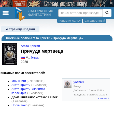
ЛАБОРАТОРИЯ
ФАНТАСТИКИ
поиск по жанру
расширенный
◄ страница издания
Книжные полки Агата Кристи «Причуда мертвеца»
Агата Кристи
Причуда мертвеца
М.:
Эксмо
2020 г.
Книжные полки посетителей:
Мои книги
(2 человека)
yoshikk
Агата Кристи
(1 человек)
Ревда
Агата Кристи. Любимая
Добавила: 15 мая 2026 г.
коллекция
(1 человек)
Заходила: 9 августа 2026 г.
Домашняя библиотека: XX век
к полке >
(1 человек)
Прочитано
(1 человек)