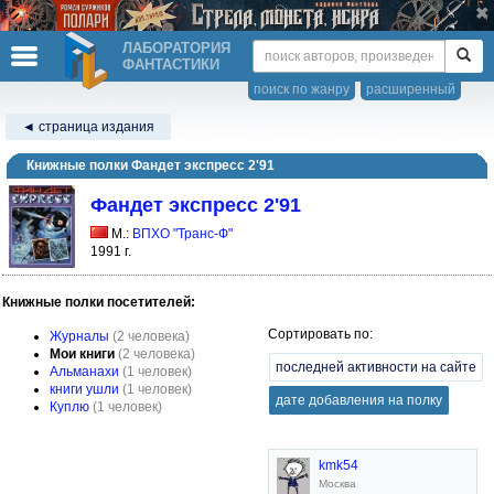
ЛАБОРАТОРИЯ
ФАНТАСТИКИ
поиск по жанру
расширенный
◄ страница издания
Книжные полки Фандет экспресс 2'91
Фандет экспресс 2'91
М.:
ВПХО "Транс-Ф"
1991 г.
Книжные полки посетителей:
Сортировать по:
Журналы
(2 человека)
Мои книги
(2 человека)
последней активности на сайте
Альманахи
(1 человек)
книги ушли
(1 человек)
дате добавления на полку
Куплю
(1 человек)
kmk54
Москва