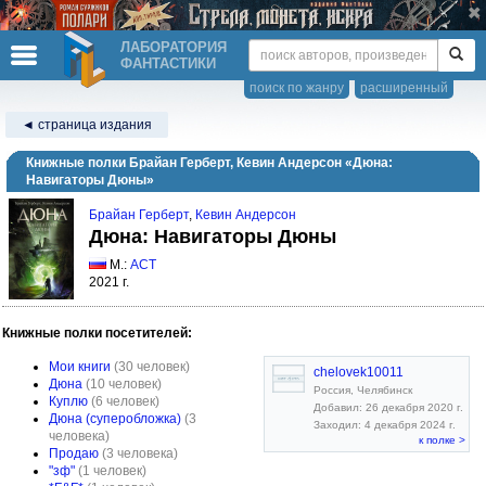
ЛАБОРАТОРИЯ
ФАНТАСТИКИ
поиск по жанру
расширенный
◄ страница издания
Книжные полки Брайан Герберт, Кевин Андерсон «Дюна:
Навигаторы Дюны»
Брайан Герберт
,
Кевин Андерсон
Дюна: Навигаторы Дюны
М.:
АСТ
2021 г.
Книжные полки посетителей:
Мои книги
(30 человек)
chelovek10011
Дюна
(10 человек)
Россия, Челябинск
Куплю
(6 человек)
Добавил: 26 декабря 2020 г.
Дюна (суперобложка)
(3
Заходил: 4 декабря 2024 г.
человека)
к полке >
Продаю
(3 человека)
"зф"
(1 человек)