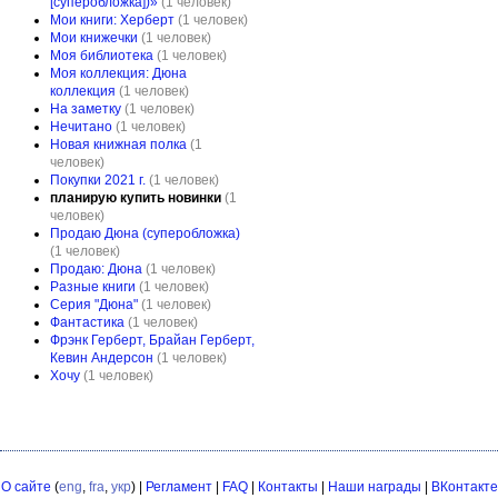
[суперобложка])»
(1 человек)
Мои книги: Херберт
(1 человек)
Мои книжечки
(1 человек)
Моя библиотека
(1 человек)
Моя коллекция: Дюна
коллекция
(1 человек)
На заметку
(1 человек)
Нечитано
(1 человек)
Новая книжная полка
(1
человек)
Пoкупки 2021 г.
(1 человек)
планирую купить новинки
(1
человек)
Продаю Дюна (суперобложка)
(1 человек)
Продаю: Дюна
(1 человек)
Разные книги
(1 человек)
Серия "Дюна"
(1 человек)
Фантастика
(1 человек)
Фрэнк Герберт, Брайан Герберт,
Кевин Андерсон
(1 человек)
Хочу
(1 человек)
О сайте
(
eng
,
fra
,
укр
) |
Регламент
|
FAQ
|
Контакты
|
Наши награды
|
ВКонтакте