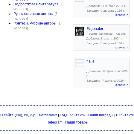
Подростковая литература
(1
Добавил: 27 января 2021 г.
человек)
Заходил: 9 августа 2026 г.
Русскоязычные авторы
(1
к полке >
человек)
Фэнтези. Русские авторы
(1
человек)
Evgenator
Россия, Татарстан, Казань
Добавил: 8 марта 2024 г.
Заходил: 8 августа 2026 г.
к полке >
nalie
Добавила: 10 февраля 2026
г.
Заходила: 7 августа 2026 г.
к полке >
О сайте
(
eng
,
fra
,
укр
) |
Регламент
|
FAQ
|
Контакты
|
Наши награды
|
ВКонтакте
|
Telegram
|
Наши товары