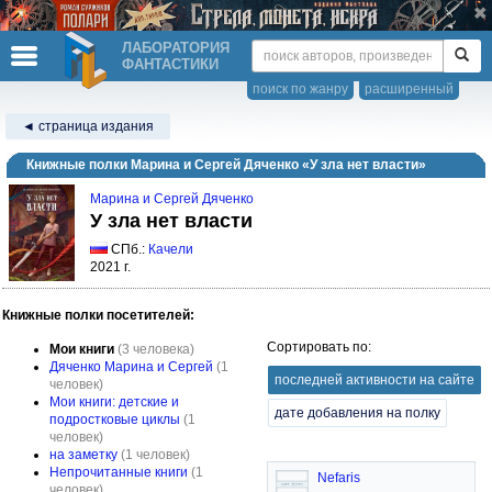
ЛАБОРАТОРИЯ
ФАНТАСТИКИ
поиск по жанру
расширенный
◄ страница издания
Книжные полки Марина и Сергей Дяченко «У зла нет власти»
Марина и Сергей Дяченко
У зла нет власти
СПб.:
Качели
2021 г.
Книжные полки посетителей:
Сортировать по:
Мои книги
(3 человека)
Дяченко Марина и Сергей
(1
последней активности на сайте
человек)
Мои книги: детские и
дате добавления на полку
подростковые циклы
(1
человек)
на заметку
(1 человек)
Непрочитанные книги
(1
Nefaris
человек)