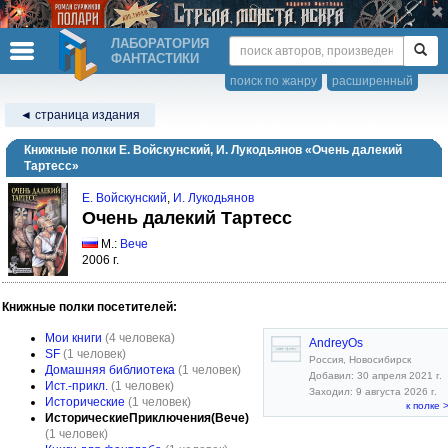
ЛАБОРАТОРИЯ
ФАНТАСТИКИ
поиск по жанру
расширенный
◄ страница издания
Книжные полки Е. Войскунский, И. Лукодьянов «Очень далекий
Тартесс»
Е. Войскунский
,
И. Лукодьянов
Очень далекий Тартесс
М.:
Вече
2006 г.
Книжные полки посетителей:
Мои книги
(4 человека)
AndreyOs
SF
(1 человек)
Россия, Новосибирск
Домашняя библиотека
(1 человек)
Добавил: 30 апреля 2021 г.
Ист.-прикл.
(1 человек)
Заходил: 9 августа 2026 г.
Исторические
(1 человек)
к полке 
ИсторическиеПриключения(Вече)
(1 человек)