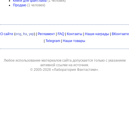
Книги для фантлаба
(1 человек)
Продаю
(1 человек)
О сайте
(
eng
,
fra
,
укр
) |
Регламент
|
FAQ
|
Контакты
|
Наши награды
|
ВКонтакте
|
Telegram
|
Наши товары
Любое использование материалов сайта допускается только с указанием
активной ссылки на источник.
© 2005-2026
«Лаборатория Фантастики»
.