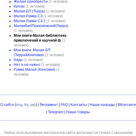
Желаю приобрести
(1 человек)
Куплю
(1 человек)
Малая БП (Терра)
(1 человек)
Малая Рамка СЗ
(1 человек)
Малая Рамка СЗ 2
(1 человек)
МалаяБибПриключений(Терра)
(1 человек)
Мои книги-Малая библиотека
приключений и научной ф
(1
человек)
Мои книги: Малая БП
(Терра&Книговек)
(1 человек)
Надо
(1 человек)
Нет и не нужно
(1 человек)
Рамка Малая (Книговек)
(1
человек)
О сайте
(
eng
,
fra
,
укр
) |
Регламент
|
FAQ
|
Контакты
|
Наши награды
|
ВКонтакте
|
Telegram
|
Наши товары
Любое использование материалов сайта допускается только с указанием