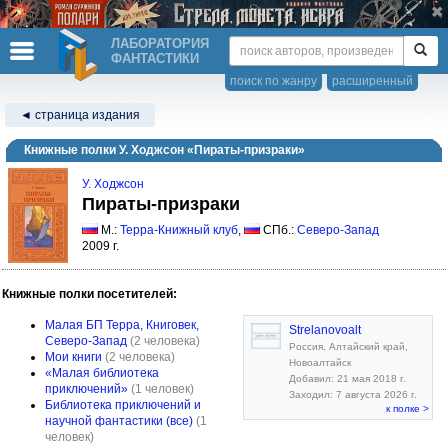
ЛАБОРАТОРИЯ
ФАНТАСТИКИ
поиск по жанру
расширенный
◄ страница издания
Книжные полки У. Ходжсон «Пираты-призраки»
У. Ходжсон
Пираты-призраки
М.:
Терра-Книжный клуб
,
СПб.:
Северо-Запад
2009 г.
Книжные полки посетителей:
Малая БП Терра, Книговек,
Strelanovoalt
Северо-Запад
(2 человека)
Россия, Алтайский край,
Мои книги
(2 человека)
Новоалтайск
«Малая библиотека
Добавил: 21 мая 2018 г.
приключений»
(1 человек)
Заходил: 7 августа 2026 г.
Библиотека приключений и
к полке >
научной фантастики (все)
(1
человек)