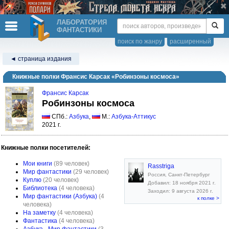
ЛАБОРАТОРИЯ
ФАНТАСТИКИ
поиск по жанру
расширенный
◄ страница издания
Книжные полки Франсис Карсак «Робинзоны космоса»
Франсис Карсак
Робинзоны космоса
СПб.:
Азбука
,
М.:
Азбука-Аттикус
2021 г.
Книжные полки посетителей:
Мои книги
(89 человек)
Rasstriga
Мир фантастики
(29 человек)
Россия, Санкт-Петербург
Куплю
(20 человек)
Добавил: 18 ноября 2021 г.
Библиотека
(4 человека)
Заходил: 9 августа 2026 г.
Мир фантастики (Азбука)
(4
к полке >
человека)
На заметку
(4 человека)
Фантастика
(4 человека)