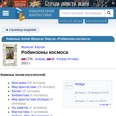
ЛАБОРАТОРИЯ
ФАНТАСТИКИ
поиск по жанру
расширенный
◄ страница издания
Книжные полки Франсис Карсак «Робинзоны космоса»
Франсис Карсак
Робинзоны космоса
СПб.:
Азбука
,
М.:
Азбука-Аттикус
2021 г.
Книжные полки посетителей:
Мои книги
(89 человек)
Ginkgo
Мир фантастики
(29 человек)
Куплю
(20 человек)
Добавил: 19 февраля 2023
Библиотека
(4 человека)
г.
Мир фантастики (Азбука)
(4
Заходил: 7 августа 2026 г.
человека)
к полке >
На заметку
(4 человека)
Фантастика
(4 человека)