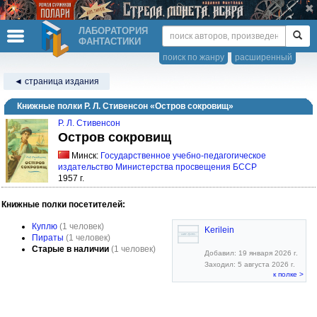
ЛАБОРАТОРИЯ
ФАНТАСТИКИ
поиск по жанру
расширенный
◄ страница издания
Книжные полки Р. Л. Стивенсон «Остров сокровищ»
Р. Л. Стивенсон
Остров сокровищ
Минск:
Государственное учебно-педагогическое
издательство Министерства просвещения БССР
1957 г.
Книжные полки посетителей:
Куплю
(1 человек)
Kerilein
Пираты
(1 человек)
Старые в наличии
(1 человек)
Добавил: 19 января 2026 г.
Заходил: 5 августа 2026 г.
к полке >