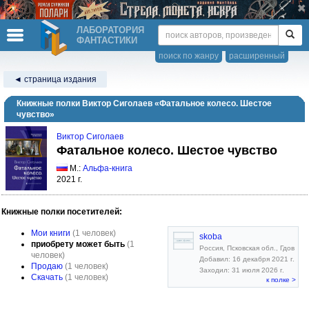
ЛАБОРАТОРИЯ
ФАНТАСТИКИ
поиск по жанру
расширенный
◄ страница издания
Книжные полки Виктор Сиголаев «Фатальное колесо. Шестое
чувство»
Виктор Сиголаев
Фатальное колесо. Шестое чувство
М.:
Альфа-книга
2021 г.
Книжные полки посетителей:
Мои книги
(1 человек)
skoba
приобрету может быть
(1
Россия, Псковская обл., Гдов
человек)
Добавил: 16 декабря 2021 г.
Продаю
(1 человек)
Заходил: 31 июля 2026 г.
Скачать
(1 человек)
к полке >