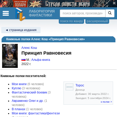
ЛАБОРАТОРИЯ
ФАНТАСТИКИ
поиск по жанру
расширенный
◄ страница издания
Книжные полки Алекс Кош «Принцип Равновесия»
Алекс Кош
Принцип Равновесия
М.:
Альфа-книга
2022 г.
Книжные полки посетителей:
Мои книги
(6 человек)
Торос
Куплю
(3 человека)
Донецк
Фантастический боевик
(3
Добавил: 30 марта 2022 г.
человека)
Заходил: 5 сентября 2024 г.
Авраменко Олег и др.
(1
к полке >
человек)
В планах
(1 человек)
Мои книги: фантастика/фентези