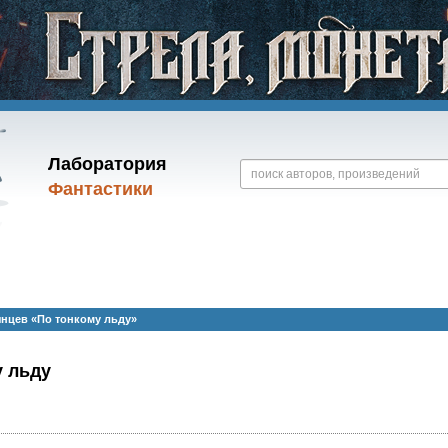
Лаборатория
Фантастики
нцев «По тонкому льду»
у льду