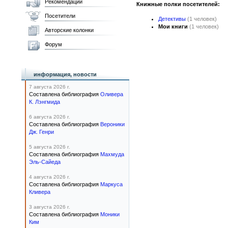
Рекомендации
Книжные полки посетителей:
Посетители
Детективы
(1 человек)
Мои книги
(1 человек)
Авторские колонки
Форум
информация, новости
7 августа 2026 г.
Составлена библиография
Оливера
К. Лэнгмида
6 августа 2026 г.
Составлена библиография
Вероники
Дж. Генри
5 августа 2026 г.
Составлена библиография
Махмуда
Эль-Сайеда
4 августа 2026 г.
Составлена библиография
Маркуса
Кливера
3 августа 2026 г.
Составлена библиография
Моники
Ким