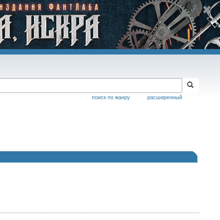
поиск по жанру
расширенный