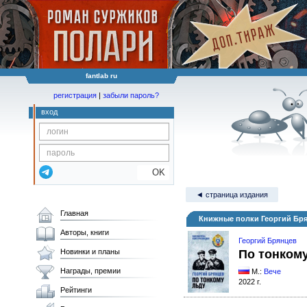
fantlab ru
регистрация
|
забыли пароль?
вход
OK
◄ страница издания
Главная
Книжные полки Георгий Бря
Авторы, книги
Георгий Брянцев
Новинки и планы
По тонком
Награды, премии
М.:
Вече
2022 г.
Рейтинги