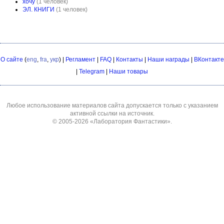
хочу
(1 человек)
ЭЛ. КНИГИ
(1 человек)
О сайте
(
eng
,
fra
,
укр
) |
Регламент
|
FAQ
|
Контакты
|
Наши награды
|
ВКонтакте
|
Telegram
|
Наши товары
Любое использование материалов сайта допускается только с указанием
активной ссылки на источник.
© 2005-2026
«Лаборатория Фантастики»
.