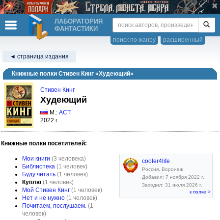
ЛАБОРАТОРИЯ
ФАНТАСТИКИ
поиск по жанру
расширенный
◄ страница издания
Книжные полки Стивен Кинг «Худеющий»
Стивен Кинг
Худеющий
М.:
АСТ
2022 г.
Книжные полки посетителей:
Мои книги
(3 человека)
cooler4life
Библиотека
(1 человек)
Россия, Воронеж
Буду читать
(1 человек)
Добавил: 7 ноября 2022 г.
Куплю
(1 человек)
Заходил: 31 июля 2026 г.
Мой Стивен Кинг
(1 человек)
к полке >
Нет и не нужно
(1 человек)
Почитаем, послушаем.
(1
человек)